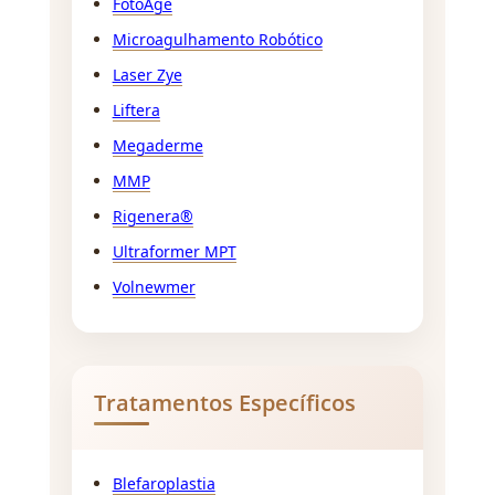
FotoAge
Microagulhamento Robótico
Laser Zye
Liftera
Megaderme
MMP
Rigenera®
Ultraformer MPT
Volnewmer
Tratamentos Específicos
Blefaroplastia