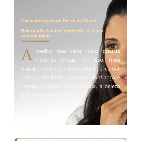
Dermatologista na Barra da Tijuca
Beleza não é sobre perfeição, é sobre
autenticidade
A
credito que cada rosto guarda
histórias únicas. Por isso, meu
trabalho vai além da estética: é cuidar
com sensibilidade, devolver confiança e
revelar, camada após camada, a beleza
que já existe em você.