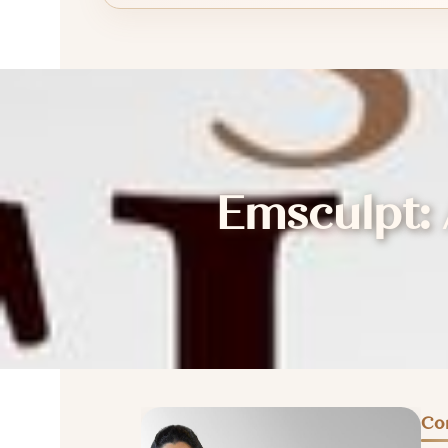
Emsculpt:
Co