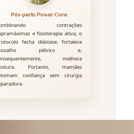
Pós-parto Power Core
ombinando contrações
upramáximas e fisioterapia ativa, o
rotocolo fecha diástase, fortalece
assoalho pélvico e,
onsequentemente, melhora
ostura. Portanto, mamães
etomam confiança sem cirurgia
eparadora.