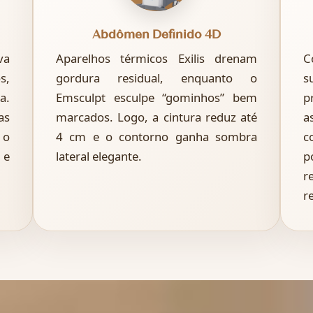
Abdômen Definido 4D
va
Aparelhos térmicos Exilis drenam
C
s,
gordura residual, enquanto o
s
a.
Emsculpt esculpe “gominhos” bem
p
as
marcados. Logo, a cintura reduz até
 o
4 cm e o contorno ganha sombra
c
 e
lateral elegante.
p
r
r