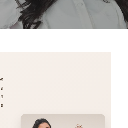
es
 a
ça
de