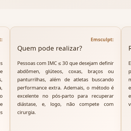
t:
Emsculpt:
Quem pode realizar?
s
Pessoas com IMC ≤ 30 que desejam definir
ue
abdômen, glúteos, coxas, braços ou
p
s,
panturrilhas, além de atletas buscando
a,
performance extra. Ademais, o método é
e
do
excelente no pós-parto para recuperar
e
se
diástase, e, logo, não compete com
v
s
cirurgia.