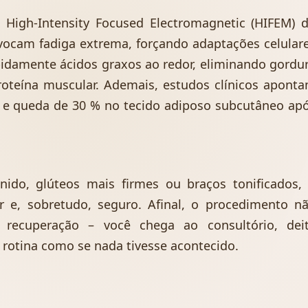
 High-Intensity Focused Electromagnetic (HIFEM) 
vocam fadiga extrema, forçando adaptações celular
pidamente ácidos graxos ao redor, eliminando gordu
roteína muscular. Ademais, estudos clínicos apont
 queda de 30 % no tecido adiposo subcutâneo ap
ido, glúteos mais firmes ou braços tonificados,
r e, sobretudo, seguro. Afinal, o procedimento n
 recuperação – você chega ao consultório, dei
 rotina como se nada tivesse acontecido.