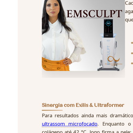
Ca
aga
que
Sinergia com Exilis & Ultraformer
Para resultados ainda mais dramáti
ultrassom microfocado
. Enquanto o 
colágeno até 42 °C, logo firma a pele; 