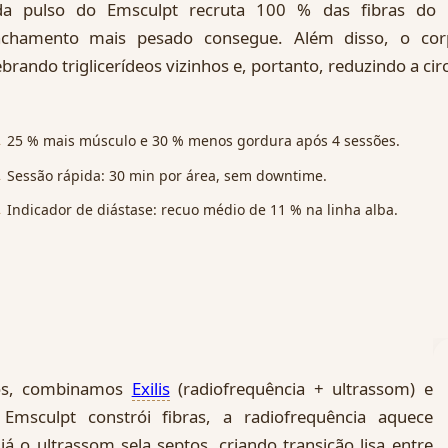
da pulso do Emsculpt recruta 100 % das fibras do
chamento mais pesado consegue. Além disso, o corp
brando triglicerídeos vizinhos e, portanto, reduzindo a ci
25 % mais músculo e 30 % menos gordura após 4 sessões.
Sessão rápida: 30 min por área, sem downtime.
Indicador de diástase: recuo médio de 11 % na linha alba.
cos, combinamos
Exilis
(radiofrequência + ultrassom) e
Emsculpt constrói fibras, a radiofrequência aquece
já o ultrassom sela septos, criando transição lisa entre