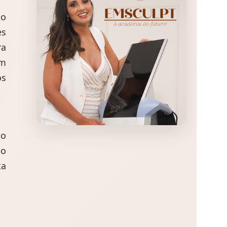
do
es
ra
am
ós
 o
ão
ta