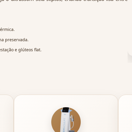
dérmica.
na preservada.
tação e glúteos flat.