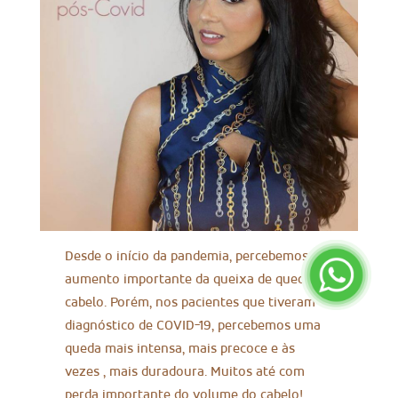
Desde o início da pandemia, percebemos um
aumento importante da queixa de queda de
cabelo. Porém, nos pacientes que tiveram
diagnóstico de COVID-19, percebemos uma
queda mais intensa, mais precoce e às
vezes , mais duradoura. Muitos até com
perda importante do volume do cabelo!