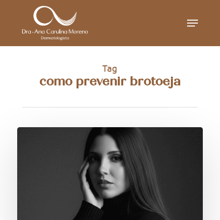
Skip
Menu
to
main
content
Tag
como prevenir brotoeja