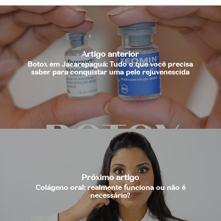
Artigo anterior
Botox em Jacarepaguá: Tudo o que você precisa
saber para conquistar uma pele rejuvenescida
Próximo artigo
Colágeno oral: realmente funciona ou não é
necessário?