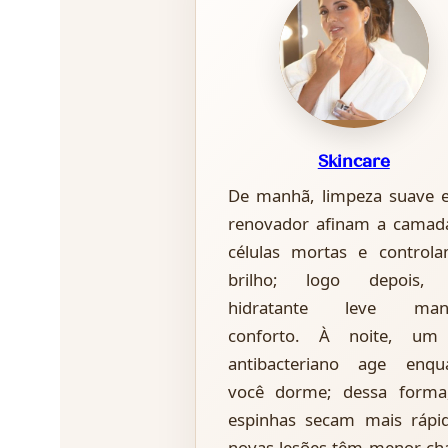
Skincare
De manhã, limpeza suave e
renovador afinam a camad
células mortas e control
brilho; logo depois,
hidratante leve man
conforto. À noite, um
antibacteriano age enqu
você dorme; dessa forma
espinhas secam mais rápi
novas lesões têm menor ch