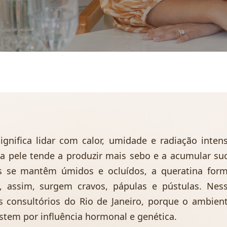
significa lidar com calor, umidade e radiação inten
a pele tende a produzir mais sebo e a acumular su
s se mantêm úmidos e ocluídos, a queratina for
, assim, surgem cravos, pápulas e pústulas. Nes
 consultórios do Rio de Janeiro, porque o ambien
istem por influência hormonal e genética.