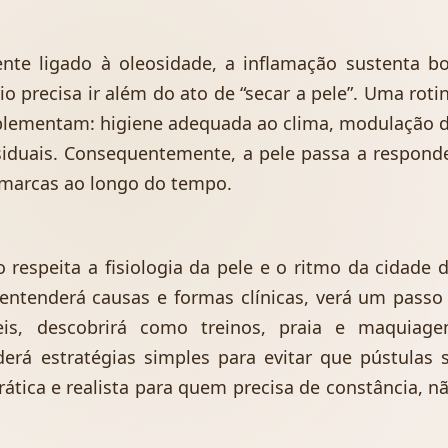
te ligado à oleosidade, a inflamação sustenta b
io precisa ir além do ato de “secar a pele”. Uma roti
mplementam: higiene adequada ao clima, modulação 
iduais. Consequentemente, a pele passa a respond
marcas ao longo do tempo.
 respeita a fisiologia da pele e o ritmo da cidade 
 entenderá causas e formas clínicas, verá um passo
s, descobrirá como treinos, praia e maquiag
rá estratégias simples para evitar que pústulas 
ática e realista para quem precisa de constância, n