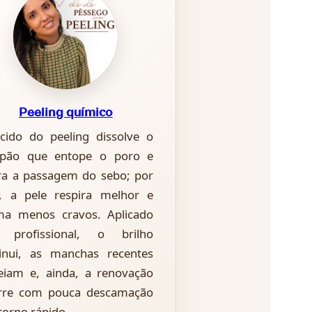
Peeling químico
cido do peeling dissolve o
pão que entope o poro e
era a passagem do sebo; por
o, a pele respira melhor e
ma menos cravos. Aplicado
 profissional, o brilho
inui, as manchas recentes
reiam e, ainda, a renovação
rre com pouca descamação
torno rápido.