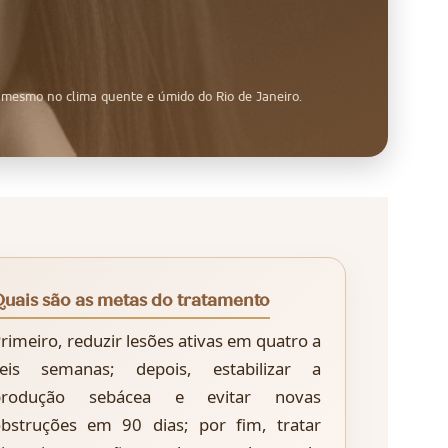
, mesmo no clima quente e úmido do Rio de Janeiro.
uais são as metas do tratamento
rimeiro, reduzir lesões ativas em quatro a
seis semanas; depois, estabilizar a
produção sebácea e evitar novas
bstruções em 90 dias; por fim, tratar