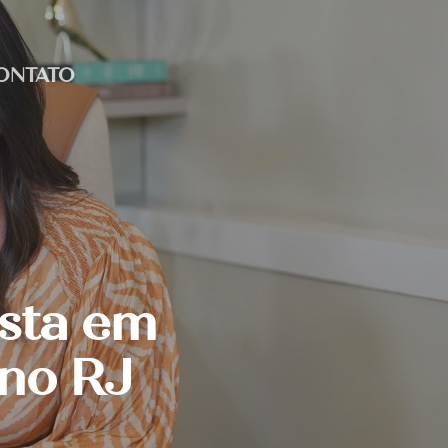
ONTATO
ista em
 no RJ