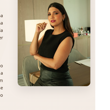
oa
na
da
er
do
 a
em
se
ão