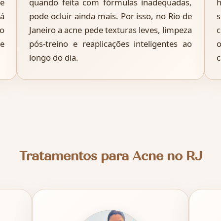
 e
quando feita com fórmulas inadequadas,
h
há
pode ocluir ainda mais. Por isso, no Rio de
s
o
Janeiro a acne pede texturas leves, limpeza
c
ue
pós-treino e reaplicações inteligentes ao
o
longo do dia.
c
Tratamentos para Acne no RJ