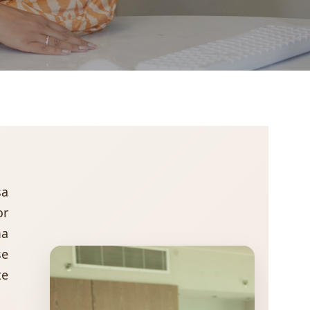
sa
or
ma
se
te