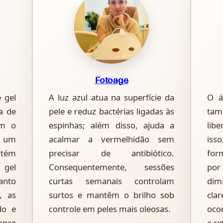
Fotoage
 gel
A luz azul atua na superfície da
O á
a de
pele e reduz bactérias ligadas às
tam
am o
espinhas; além disso, ajuda a
lib
 um
acalmar a vermelhidão sem
iss
tém
precisar de antibiótico.
for
 gel
Consequentemente, sessões
por
anto
curtas semanais controlam
dim
, as
surtos e mantêm o brilho sob
cla
do e
controle em peles mais oleosas.
oco
ance
e re