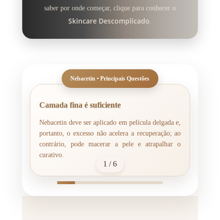
saber por onde começar, clique para conhecer o
Skincare Descomplicado
.
Camada fina é suficiente
H
Nebacetin deve ser aplicado em película delgada e,
L
portanto, o excesso não acelera a recuperação; ao
g
contrário, pode macerar a pele e atrapalhar o
m
curativo.
d
1 / 6