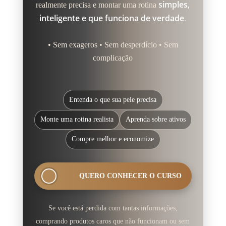
simples,
realmente precisa e montar uma rotina
inteligente e que funciona de verdade
.
• Sem exageros • Sem desperdício • Sem
complicação
Entenda o que sua pele precisa
PÁGINA DO CURSO
Skincare Descomplicado
Monte uma rotina realista
Aprenda sobre ativos
Compre melhor e economize
QUERO CONHECER O CURSO
Se você está perdida com tantas informações,
comprando produtos caros que não funcionam ou sem