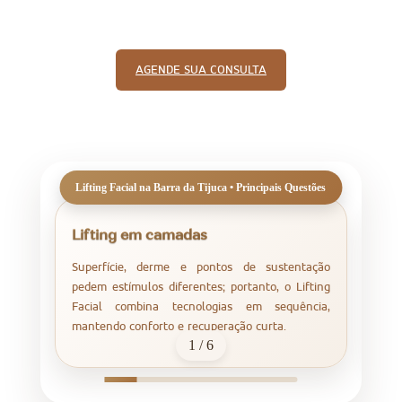
AGENDE SUA CONSULTA
Lifting em camadas
C
Superfície, derme e pontos de sustentação
R
pedem estímulos diferentes; portanto, o Lifting
c
Facial combina tecnologias em sequência,
n
mantendo conforto e recuperação curta.
f
1 / 6