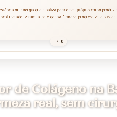
stância ou energia que sinaliza para o seu próprio corpo produzi
ocal tratado. Assim, a pele ganha firmeza progressiva e suste
1 / 10
or de Colágeno na Ba
rmeza real, sem cirur