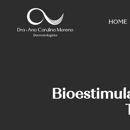
Skip
to
main
HOME
content
Bioestimul