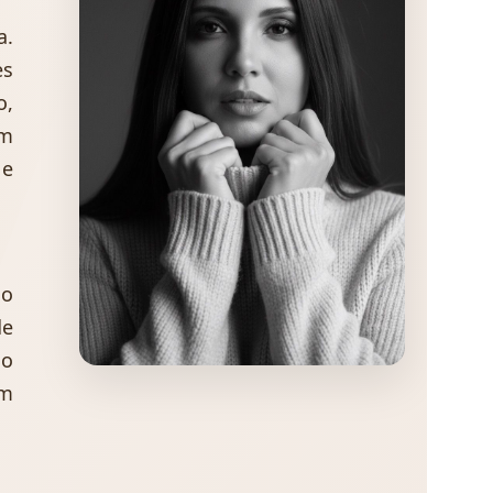
a.
es
o,
em
 e
 o
de
do
em