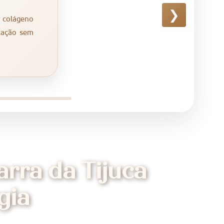
❯
r colágeno
ntação sem
rra da Tijuca
gia