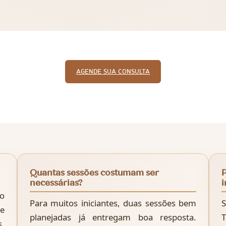
AGENDE SUA CONSULTA
Quantas sessões costumam ser
necessárias?
i
io
Para muitos iniciantes, duas sessões bem
S
e
planejadas já entregam boa resposta.
T
s.