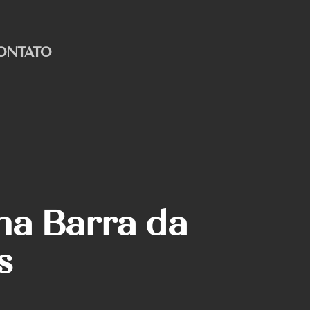
ONTATO
na Barra da
s