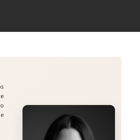
os
ce
 o
 e