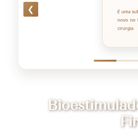
❮
É uma sub
novo no l
cirurgia.
Bioestimulad
Fi