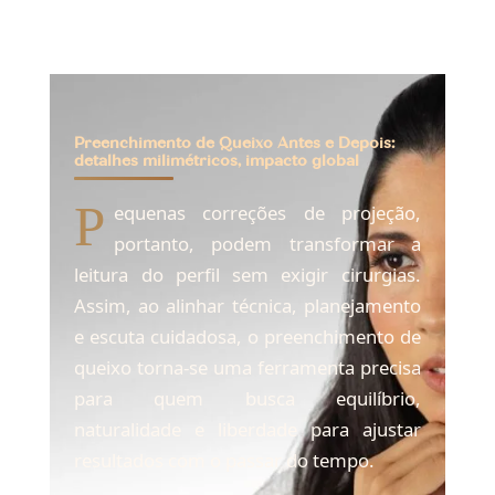
Preenchimento de Queixo Antes e Depois:
detalhes milimétricos, impacto global
P
equenas correções de projeção,
portanto, podem transformar a
leitura do perfil sem exigir cirurgias.
Assim, ao alinhar técnica, planejamento
e escuta cuidadosa, o preenchimento de
queixo torna-se uma ferramenta precisa
para quem busca equilíbrio,
naturalidade e liberdade para ajustar
resultados com o passar do tempo.