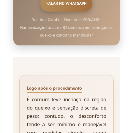
FALAR NO WHATSAPP
Dra. Ana Carulina Moreno — SBD/AMB •
Harmonização facial no RJ com foco em definição de
queixo e contorno mandibular
Logo após o procedimento
É comum leve inchaço na região
do queixo e sensação discreta de
peso; contudo, o desconforto
tende a ser mínimo e manejável
com medidas simples, como