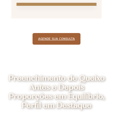
AGENDE SUA CONSULTA
Preenchimento de Queixo
Antes e Depois
Proporções em Equilíbrio,
Perfil em Destaque