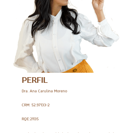
PERFIL
Dra. Ana Carulina Moreno
CRM: 52.97133-2
RQE:21135