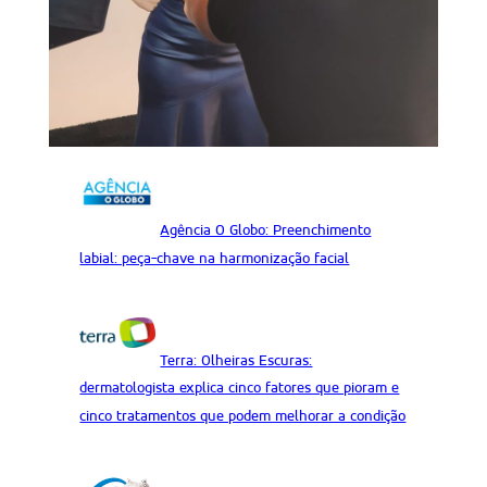
Agência O Globo: Preenchimento
labial: peça-chave na harmonização facial
Terra: Olheiras Escuras:
dermatologista explica cinco fatores que pioram e
cinco tratamentos que podem melhorar a condição