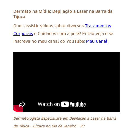
Dermato na Mídia: Depilação a Laser na Barra da
Tijuca
Quer assistir vídeos sobre diversos
Tratamentos
Corporais
e Cuidados com a pele? Então veja e se
inscreva no meu canal do YouTube:
Meu Canal
Dermatologista Especialista em Depilação a Laser na Barra
da Tijuca
– Clínica no Rio de Janeiro – RJ