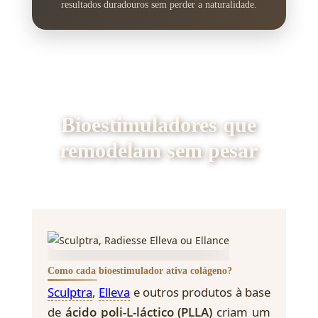
resultados duradouros sem perder a naturalidade.
Bioestimuladores que
remodelam sem pesar
Como cada bioestimulador ativa colágeno?
Sculptra
,
Elleva
e outros produtos à base
de
ácido poli-L-láctico (PLLA)
criam um