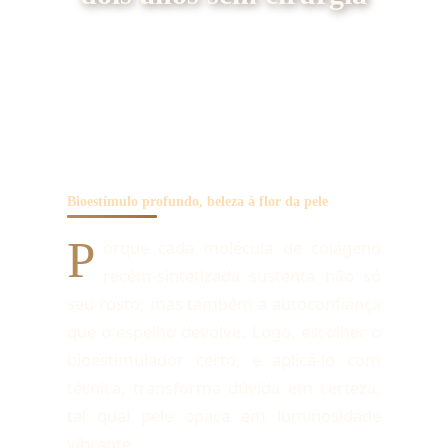
Bioestímulo profundo, beleza à flor da pele
P
orque cada molécula de colágeno
recém-sintetizada sustenta não só
seu rosto, mas também a autoconfiança
que o espelho devolve. Logo, escolher o
bioestimulador certo, e aplicá-lo com
técnica, transforma dúvida em certeza,
tal qual pele opaca em luminosidade
vibrante.