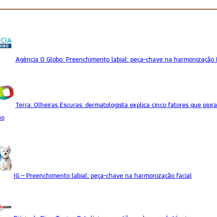
Agência O Globo: Preenchimento labial: peça-chave na harmonização f
Terra: Olheiras Escuras: dermatologista explica cinco fatores que pi
ão
IG – Preenchimento labial: peça-chave na harmonização facial