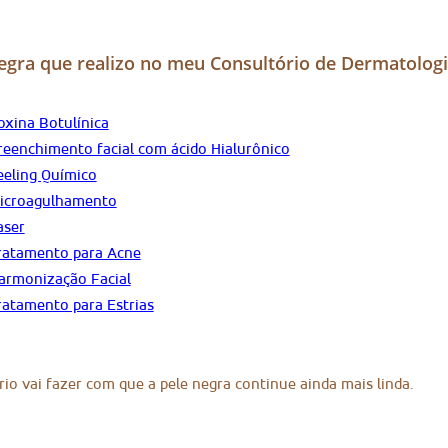
Negra que realizo no meu Consultório de Dermatologi
oxina Botulínica
reenchimento facial com ácido Hialurônico
eeling Químico
icroagulhamento
aser
ratamento para Acne
armonização Facial
ratamento para Estrias
io vai fazer com que a pele negra continue ainda mais linda.