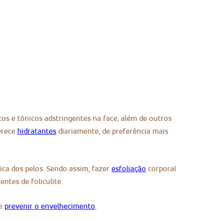
os e tônicos adstringentes na face, além de outros
erece
hidratantes
diariamente, de preferência mais
tica dos pelos. Sendo assim, fazer
esfoliação
corporal
ntes de foliculite.
 e
prevenir o envelhecimento
.