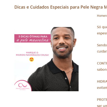
Dicas e Cuidados Especiais para Pele Negra 
Homens
Só que
espess
Sendo 
cuida
CONTR
sabone
HIDRAT
evite
PROTE
ser um