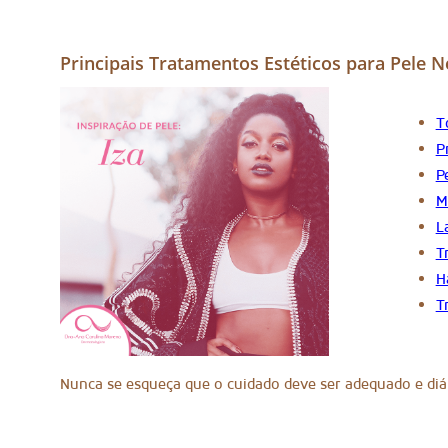
Principais Tratamentos Estéticos para Pele 
T
P
P
M
L
T
H
T
Nunca se esqueça que o cuidado deve ser adequado e diár