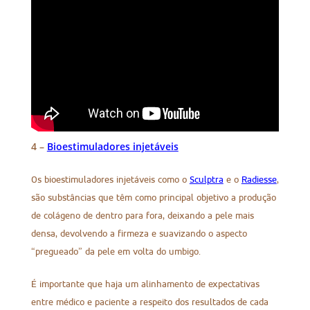
4 –
Bioestimuladores injetáveis
Os bioestimuladores injetáveis como o
Sculptra
e o
Radiesse
,
são substâncias que têm como principal objetivo a produção
de colágeno de dentro para fora, deixando a pele mais
densa, devolvendo a firmeza e suavizando o aspecto
“pregueado” da pele em volta do umbigo.
É importante que haja um alinhamento de expectativas
entre médico e paciente a respeito dos resultados de cada