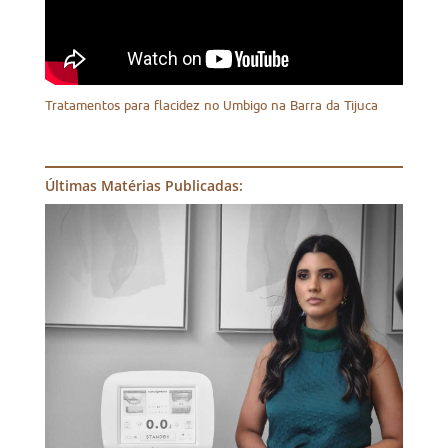
Tratamentos para flacidez no Umbigo na Barra da Tijuca
Últimas Matérias Publicadas: