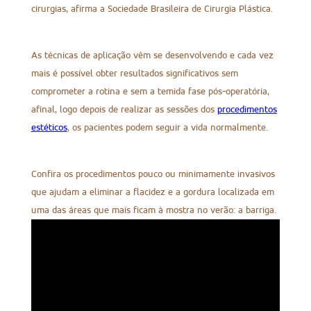
cirurgias, afirma a Sociedade Brasileira de Cirurgia Plástica.
As técnicas de aplicação vêm se desenvolvendo e cada vez
mais é possível obter resultados significativos sem
comprometer a rotina e sem a temida fase pós-operatória,
afinal, logo depois de realizar as sessões dos
procedimentos
estéticos
, os pacientes podem seguir a vida normalmente.
Confira os procedimentos pouco ou minimamente invasivos
que ajudam a eliminar a flacidez e a gordura localizada em
uma das áreas que mais ficam à mostra no verão: a barriga.