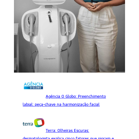
Agência O Globo: Preenchimento
labial: peça-chave na harmonização facial
Terra: Olheiras Escuras:
dermatologista explica cinco fatores que pioram e