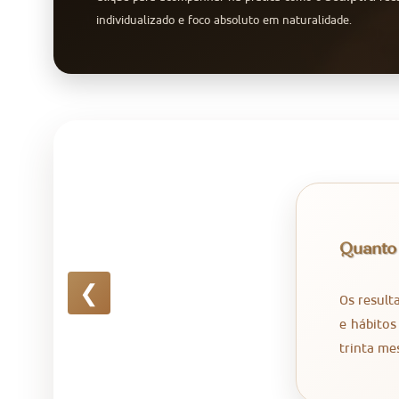
individualizado e foco absoluto em naturalidade.
Quanto
❮
Os result
e hábitos
trinta me