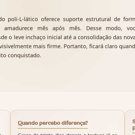
 poli‑L‑lático oferece suporte estrutural de for
que amadurece mês após mês. Desse modo, vo
e o leve inchaço inicial até a consolidação das nov
visivelmente mais firme. Portanto, ficará claro quan
ito conquistado.
S
Quando percebo diferença?