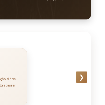
❯
ção diária
ltrapassar