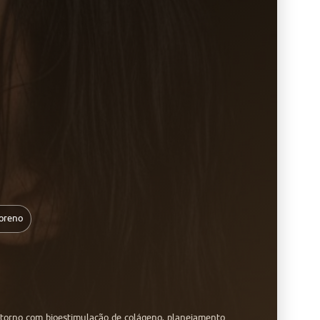
oreno
ontorno com bioestimulação de colágeno, planejamento