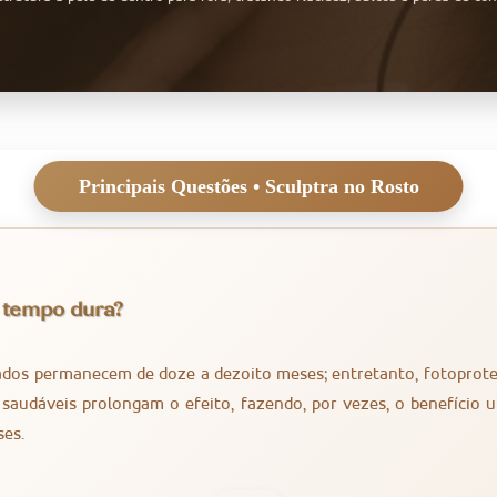
 tempo dura?
ados permanecem de doze a dezoito meses; entretanto, fotoprote
 saudáveis prolongam o efeito, fazendo, por vezes, o benefício u
ses.