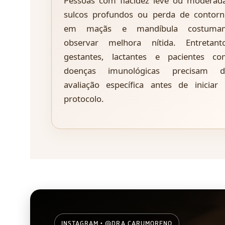
Pessoas com flacidez leve ou moderad
sulcos profundos ou perda de contor
em maçãs e mandíbula costuma
observar melhora nítida. Entretanto
gestantes, lactantes e pacientes co
doenças imunológicas precisam d
avaliação específica antes de iniciar
protocolo.
INSTAGRAM • @DRA.CARUMORENO