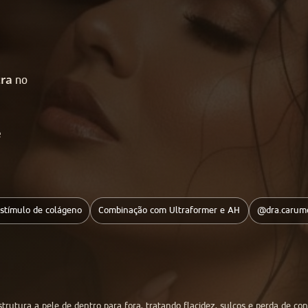
tra
no
e
stímulo de colágeno
Combinação com Ultraformer e AH
@dra.carum
trutura a pele de dentro para fora, tratando flacidez, sulcos e perda de c