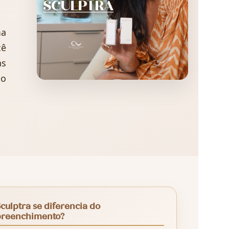
ma
cê
as
do
culptra se diferencia do
preenchimento?