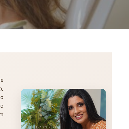
de
a,
go
ro
ra