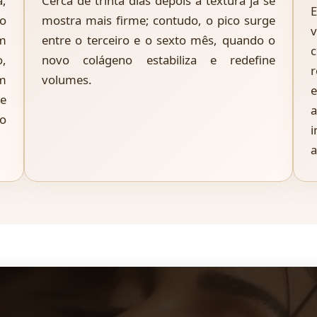
a,
Cerca de trinta dias depois a textura já se
no
mostra mais firme; contudo, o pico surge
m
entre o terceiro e o sexto mês, quando o
c
,
novo colágeno estabiliza e redefine
m
volumes.
e
e
 o
i