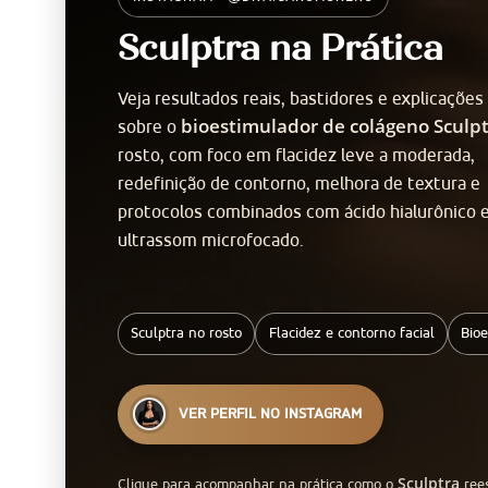
Sculptra na Prática
Veja resultados reais, bastidores e explicações
bioestimulador de colágeno Sculp
sobre o
rosto, com foco em flacidez leve a moderada,
redefinição de contorno, melhora de textura e
protocolos combinados com ácido hialurônico 
INSTAGRAM
ultrassom microfocado.
@dra.carumoreno
Sculptra no rosto
Flacidez e contorno facial
Bioe
VER PERFIL NO INSTAGRAM
Sculptra
Clique para acompanhar na prática como o
rees