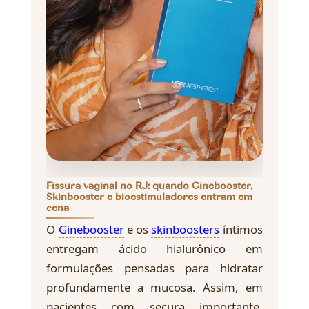
Fissura vaginal no RJ: quando Ginebooster,
Skinbooster e bioestimuladores entram em
cena
O
Ginebooster
e os
skinboosters
íntimos
entregam ácido hialurônico em
formulações pensadas para hidratar
profundamente a mucosa. Assim, em
pacientes com secura importante,