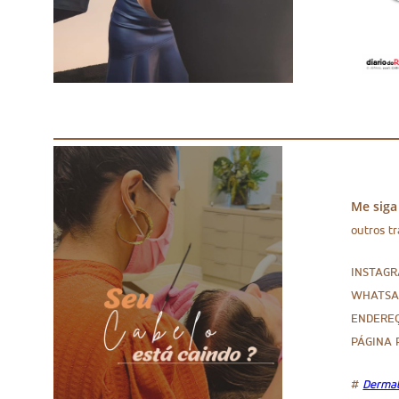
Me siga
outros t
INSTAG
WHATSA
ENDEREÇO
PÁGINA 
#
Dermat