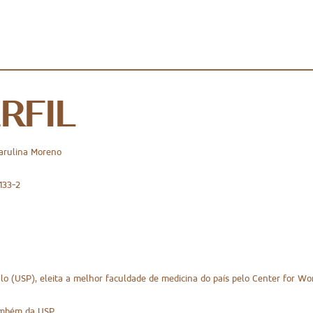
RFIL
arulina Moreno
133-2
o (USP), eleita a melhor faculdade de medicina do país pelo Center for Wor
ambém da USP.