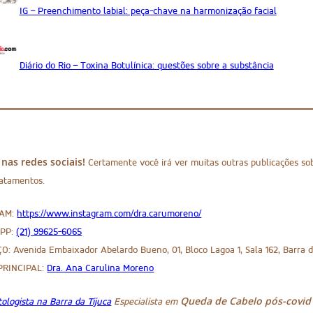
IG – Preenchimento labial: peça-chave na harmonização facial
Diário do Rio – Toxina Botulínica: questões sobre a substância
 nas redes sociais!
Certamente você irá ver muitas outras publicações so
ratamentos.
RAM:
https://www.instagram.com/dra.carumoreno/
PP:
(21) 99625-6065
: Avenida Embaixador Abelardo Bueno, 01, Bloco Lagoa 1, Sala 162, Barra da 
PRINCIPAL:
Dra. Ana Carulina Moreno
Queda de Cabelo pós-covid
ologista na Barra da Tijuca
Especialista em