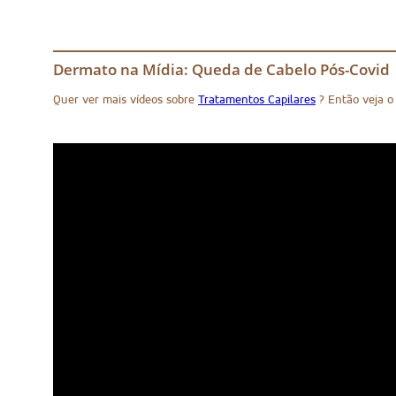
Dermato na Mídia: Queda de Cabelo Pós-Covid
Quer ver mais vídeos sobre
Tratamentos Capilares
? Então veja 