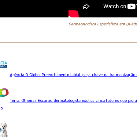
Dermatologista Especialista em Qued
Agência O Globo: Preenchimento labial: peça-chave na harmonização f
Terra: Olheiras Escuras: dermatologista explica cinco fatores que pi
ão