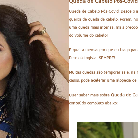
Queda de Cabelo Pós-Covid
Queda de Cabelo Pós-Covid: Desde o 
queixa de queda de cabelo. Porém, no
uma queda mais intensa, mais precoce
do volume do cabelo!
E qual a mensagem que eu trago para 
Dermatologista! SEMPRE!
Muitas quedas são temporárias e, na 
casos, pode acelerar uma alopecia de 
Queda de Ca
Quer saber mais sobre
conteúdo completo abaixo: