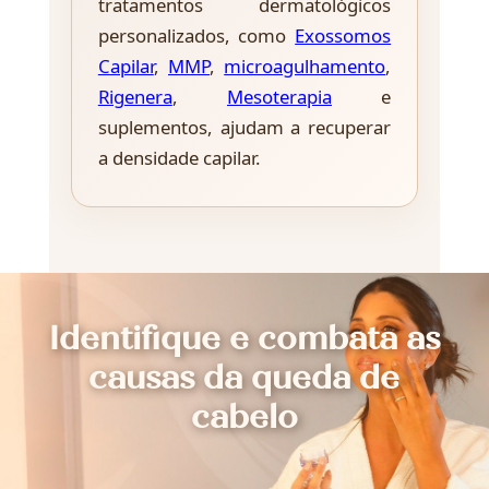
tratamentos dermatológicos
personalizados, como
Exossomos
Capilar
,
MMP
,
microagulhamento
,
Rigenera
,
Mesoterapia
e
suplementos, ajudam a recuperar
a densidade capilar.
Identifique e combata as
causas da queda de
cabelo