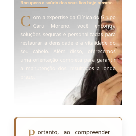
Recupere a saúde dos seus fios hoje mesmo
C
om a expertise da Clínica do Grupo
Caru Moreno, você encontra
soluções seguras e personalizadas para
restaurar a densidade e a vitalidade do
seu cabelo. Além disso, oferecemos
uma orientação completa para garantir
a manutenção dos resultados a longo
prazo.
P
ortanto, ao compreender